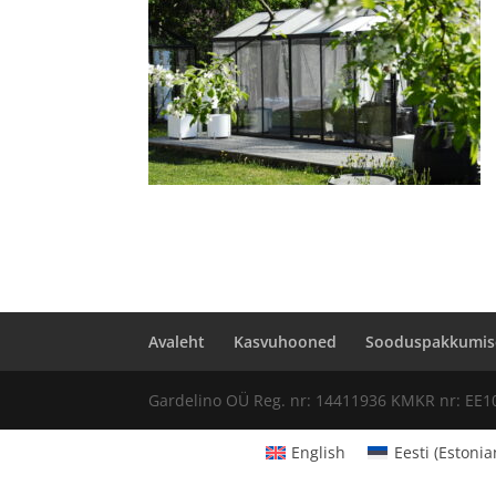
Avaleht
Kasvuhooned
Sooduspakkumis
Gardelino OÜ Reg. nr: 14411936 KMKR nr: EE1
English
Eesti
(
Estonia