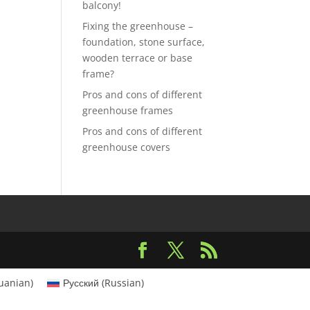
balcony!
Fixing the greenhouse –
foundation, stone surface,
wooden terrace or base
frame?
Pros and cons of different
greenhouse frames
Pros and cons of different
greenhouse covers
huanian
)
Русский
(
Russian
)