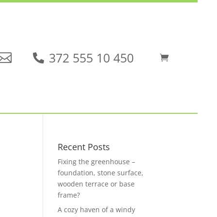
372 555 10 450
Recent Posts
Fixing the greenhouse –
foundation, stone surface,
wooden terrace or base
frame?
A cozy haven of a windy