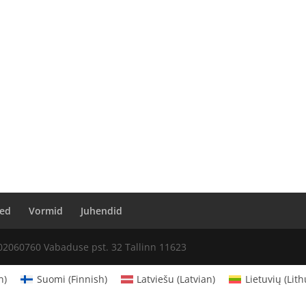
ed
Vormid
Juhendid
02060760 Vabaduse pst. 32 Tallinn 11623
n
)
Suomi
(
Finnish
)
Latviešu
(
Latvian
)
Lietuvių
(
Lit