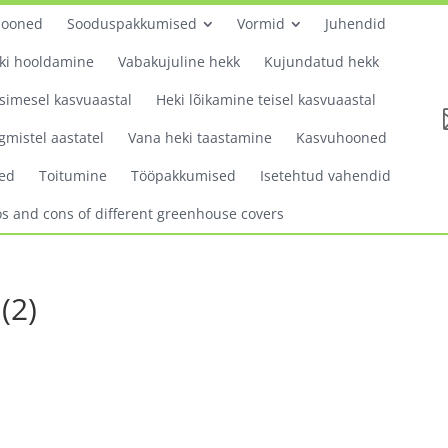
hooned
Sooduspakkumised
Vormid
Juhendid
ki hooldamine
Vabakujuline hekk
Kujundatud hekk
simesel kasvuaastal
Heki lõikamine teisel kasvuaastal
gmistel aastatel
Vana heki taastamine
Kasvuhooned
ed
Toitumine
Tööpakkumised
Isetehtud vahendid
os and cons of different greenhouse covers
(2)