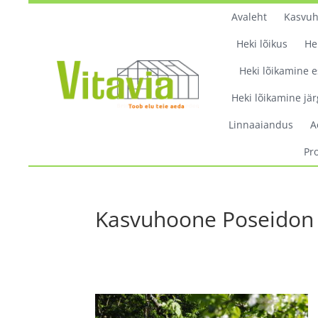
Avaleht
Kasvu
Heki lõikus
He
Heki lõikamine e
Heki lõikamine jär
Linnaaiandus
A
Pr
Kasvuhoone Poseidon 