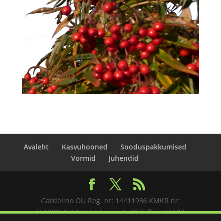
Avaleht
Kasvuhooned
Sooduspakkumised
Vormid
Juhendid
Gardelino OÜ Reg. nr: 14411936 KMKR nr:
EE102060760 Vabaduse pst. 32 Tallinn 11623